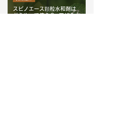
スピノエース顆粒水和剤は
どうやって使う？─アザミウ
マ、ハモグリバエ、オオタ
バコガを防除するスピノエ
ース顆粒水和剤の使い方を
徹底解説！
資材紹介
ディアナSCはどうやって使
う？ ─ ヨトウムシやオオタ
バコガ、アザミウマを防除
するディアナSCの使い方を
徹底解説！