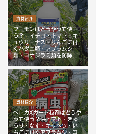
資材紹介
フーモンはどうやって使
う？ ─イチゴ・トマト・キ
ュウリ・ナス・りんごに付
くハダニ類・アブラムシ
類・コナジラミ類を防除す
るフーモンを徹底解説！
資材紹介
ベニカXガード粒剤はどうや
って使う？ ─トマト・きゅ
うり・なす・キャベツ・い
ちごに付くアブラムシ・コ