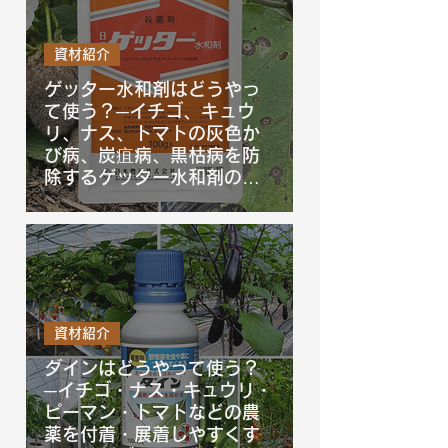
資材紹介
ゲッター水和剤はどうやっ
て使う？─イチゴ、キュウ
リ、ナス、トマトの灰色か
び病、炭疽病、黒枯病を防
除するゲッター水和剤の使
い方を徹底解説！
資材紹介
ダインはどうやって使う？
─イチゴ・ナス・キュウリ・
ピーマン・トマトなどの農
薬を付着・展着しやすくす