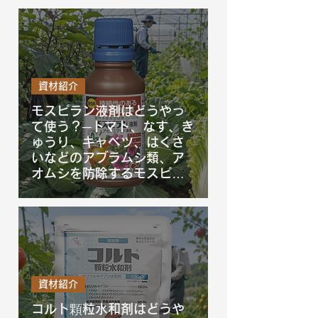
説！
資材紹介
モスピラン液剤はどうやっ
て使う？─トマト、なす、き
ゅうり、キャベツ、はくさ
いなどのアブラムシ類、ア
オムシを防除するモスピラ
ン液剤の使い方を徹底解
説！
資材紹介
コルト顆粒水和剤はどうや