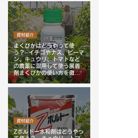
解説！
資材紹介
まくぴかはどうやって使
う？─イチゴやナス、ピーマ
ン、キュウリ、トマトなど
の農薬に混用して使う展着
剤まくぴかの使い方を徹底
解説！
資材紹介
Zボルドー水和剤はどうやっ