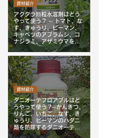
資材紹介
アクタラ顆粒水溶剤はどう
やって使う？ ─ トマト、な
す、きゅうり、ピーマン、
キャベツのアブラムシ、コ
ナジラミ、アザミウマを防
除するアクタラ顆粒水溶剤
の使い方を徹底解説！
資材紹介
ダニオーテフロアブルはど
うやって使う？─かんきつ、
りんご、いちご、なす、き
ゅうり、ピーマンのハダニ
類を防除するダニオーテフ
ロアブルの使い方を徹底解