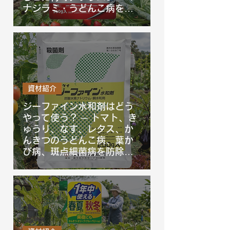
ナジラミ・うどんこ病を防
除するベニカXガード粒剤を
徹底解説！
資材紹介
ジーファイン水和剤はどう
やって使う？ ─ トマト、き
ゅうり、なす、レタス、か
んきつのうどんこ病、葉か
び病、斑点細菌病を防除す
るジーファイン水和剤を徹
底解説！