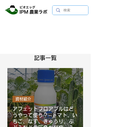
記事一覧
資材紹介
アフェットフロアブルはど
うやって使う？─トマト、い
ちご、なす、きゅうり、ぶ