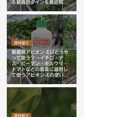
る展着剤ダインを徹底解
説！
資材紹介
展着剤アビオン-Eはどうや
って使う？ ─イチゴ・ナ
ス・ピーマン・キュウリ・
トマトなどの農薬に混用し
て使うアビオン-Eの使い方
を徹底解説！
資材紹介