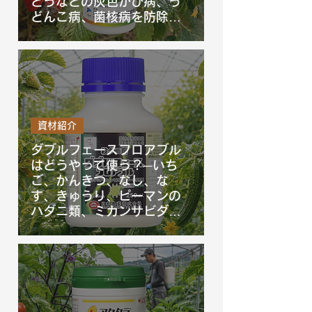
どうなどの灰色かび病、う
どんこ病、菌核病を防除す
るアフェットフロアブルの
使い方を徹底解説！
資材紹介
ダブルフェースフロアブル
はどうやって使う？─いち
ご、かんきつ、なし、な
す、きゅうり、ピーマンの
ハダニ類、ミカンサビダ
ニ、チャノホコリダニを防
除するダブルフェースフロ
アブルの使い方を徹底解
説！