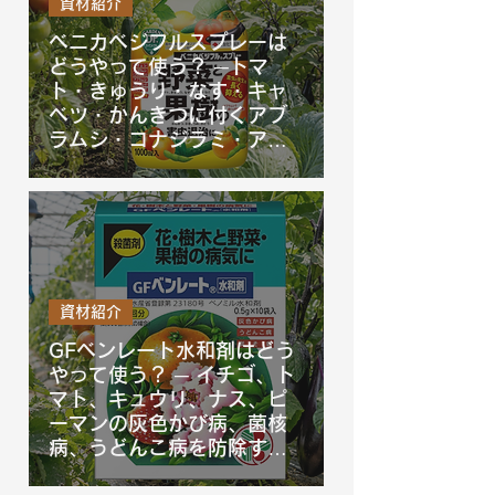
資材紹介
ベニカベジフルスプレーは
どうやって使う？ ─トマ
ト・きゅうり・なす・キャ
ベツ・かんきつに付くアブ
ラムシ・コナジラミ・アザ
ミウマを防除するベニカベ
ジフルスプレーを徹底解
説！
資材紹介
GFベンレート水和剤はどう
やって使う？ ─ イチゴ、ト
マト、キュウリ、ナス、ピ
ーマンの灰色かび病、菌核
病、うどんこ病を防除する
GFベンレート水和剤を徹底