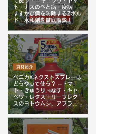
て使う？ ─キュウリ・トマ
ト・ナスのべと病・疫病・
すすかび病を防除するZボル
ドー水和剤を徹底解説！
資材紹介
ベニカXネクストスプレーは
どうやって使う？ ─トマ
ト・きゅうり・なす・キャ
ベツ・レタス・リーフレタ
スのヨトウムシ、アブラム
シ等を防除するベニカXネク
ストスプレーを徹底解説！