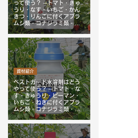
って使う？ ─トマト・きゅ
うり・なす・いちご・かん
きつ・りんごに付くアブラ
ムシ類・コナジラミ類・カ
イガラムシ類を防除するコ
ルト顆粒水和剤を徹底解
説！
資材紹介
ベストガード水溶剤はどう
やって使う？ ─トマト・な
す・きゅうり・ピーマン・
いちご・ねぎに付くアブラ
ムシ類・コナジラミ類・ア
ザミウマ類を防除するベス
トガード水溶剤を徹底解
説！