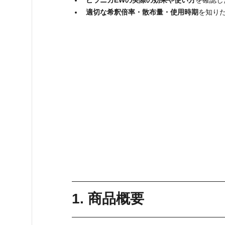
ピラニカEWの実際の効果や使い方
を確認し
適切な希釈倍率・散布量・使用時期
を知り
1. 商品概要