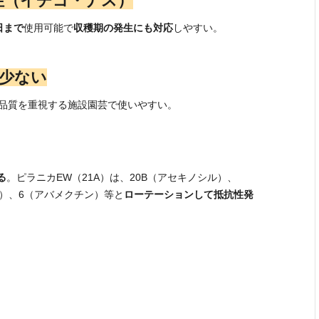
用性（イチゴ・ナス）
日まで
使用可能で
収穫期の発生にも対応
しやすい。
が少ない
品質を重視する施設園芸で使いやすい。
る
。ピラニカEW（21A）は、20B（アセキノシル）、
ル）、6（アバメクチン）等と
ローテーションして抵抗性発