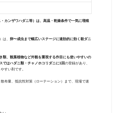
ニ・カンザワハダニ等）は、高温・乾燥条件で一気に増殖
。
）は、
卵〜成虫まで幅広いステージに速効的に効く殺ダニ
花き類、観葉植物など外観を重視する作目にも使いやすいの
スではハダニ類・チャノホコリダニに1回
の登録があり、
しやすい剤です。
、散布量、抵抗性対策（ローテーション）まで、現場で迷