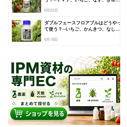
り、ぶどうなどの灰色かび病、うどん
6月22日
こ病、菌核病を防除するアフェットフ
ロアブルの使い方を徹底解説！
ダブルフェースフロアブルはどうやっ
て使う？─いちご、かんきつ、なし、
なす、きゅうり、ピーマンのハダニ
6月18日
類、ミカンサビダニ、チャノホコリダ
ニを防除するダブルフェースフロアブ
ルの使い方を徹底解説！