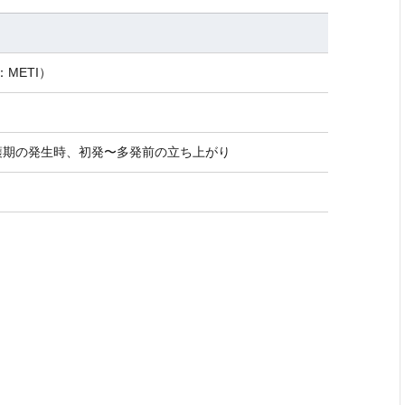
：METI）
穫期の発生時、初発〜多発前の立ち上がり