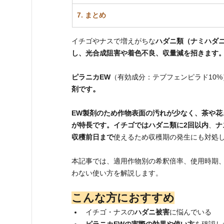
7. まとめ
イチゴやナスで増えがちな
ハダニ類（ナミハダ
し、光合成阻害や着色不良、収量減を招きます
ピラニカEW
（有効成分：テブフェンピラド10%
。
剤です
EW製剤のため作物表面の汚れが少なく、茶や
が特長です。イチゴではハダニ類に2回以内
、
ナ
収穫前日まで
使えるため収穫期の発生にも対処
本記事では、適用作物別の希釈倍率、使用時期
わない使い方を解説します。
こんな方におすすめ
イチゴ・ナスの
ハダニ被害
に悩んでいる