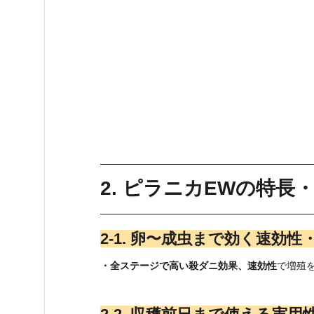
2. ピラニカEWの特長
2‑1. 卵〜成虫まで効く速効
・全ステージで高い殺ダニ効果、速効性
で増殖