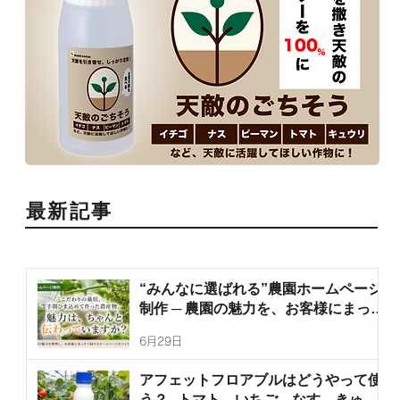
最新記事
“みんなに選ばれる”農園ホームページ
制作 ─ 農園の魅力を、お客様にまっす
ぐ届けます
6月29日
アフェットフロアブルはどうやって使
う？─トマト、いちご、なす、きゅう