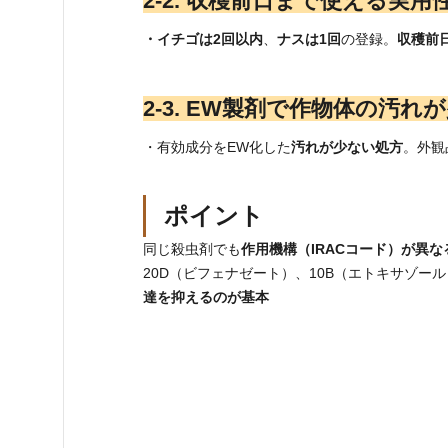
2‑2. 収穫前日まで使える実
・イチゴは2回以内
、
ナスは1回
の登録。
収穫前
2‑3. EW製剤で作物体の汚れ
・有効成分をEW化した
汚れが少ない処方
。外観
ポイント
同じ殺虫剤でも
作用機構（IRACコード）が異な
20D（ビフェナゼート）、10B（エトキサゾー
達を抑えるのが基本