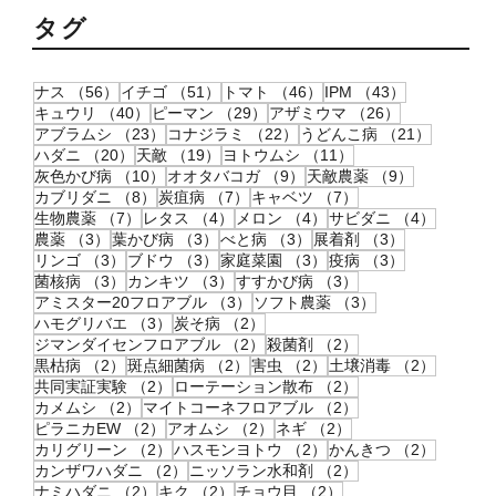
タグ
56件の記事
51件の記事
46件の記事
43件の記事
ナス
（56）
イチゴ
（51）
トマト
（46）
IPM
（43）
40件の記事
29件の記事
26件の記事
キュウリ
（40）
ピーマン
（29）
アザミウマ
（26）
23件の記事
22件の記事
21件の記
アブラムシ
（23）
コナジラミ
（22）
うどんこ病
（21）
20件の記事
19件の記事
11件の記事
ハダニ
（20）
天敵
（19）
ヨトウムシ
（11）
10件の記事
9件の記事
9件の記事
灰色かび病
（10）
オオタバコガ
（9）
天敵農薬
（9）
8件の記事
7件の記事
7件の記事
カブリダニ
（8）
炭疽病
（7）
キャベツ
（7）
7件の記事
4件の記事
4件の記事
4件の記
生物農薬
（7）
レタス
（4）
メロン
（4）
サビダニ
（4）
3件の記事
3件の記事
3件の記事
3件の記事
農薬
（3）
葉かび病
（3）
べと病
（3）
展着剤
（3）
3件の記事
3件の記事
3件の記事
3件の記事
リンゴ
（3）
ブドウ
（3）
家庭菜園
（3）
疫病
（3）
3件の記事
3件の記事
3件の記事
菌核病
（3）
カンキツ
（3）
すすかび病
（3）
3件の記事
3件の記事
アミスター20フロアブル
（3）
ソフト農薬
（3）
3件の記事
2件の記事
ハモグリバエ
（3）
炭そ病
（2）
2件の記事
2件の記事
ジマンダイセンフロアブル
（2）
殺菌剤
（2）
2件の記事
2件の記事
2件の記事
2件の記
黒枯病
（2）
斑点細菌病
（2）
害虫
（2）
土壌消毒
（2）
2件の記事
2件の記事
共同実証実験
（2）
ローテーション散布
（2）
2件の記事
2件の記事
カメムシ
（2）
マイトコーネフロアブル
（2）
2件の記事
2件の記事
2件の記事
ピラニカEW
（2）
アオムシ
（2）
ネギ
（2）
2件の記事
2件の記事
2件の記
カリグリーン
（2）
ハスモンヨトウ
（2）
かんきつ
（2）
2件の記事
2件の記事
カンザワハダニ
（2）
ニッソラン水和剤
（2）
2件の記事
2件の記事
2件の記事
ナミハダニ
（2）
キク
（2）
チョウ目
（2）