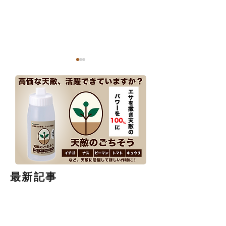
アファーム乳剤はどう
イチゴが奇形に！
やって使う？─イチ
はアザミウマ？写
ゴ、トマト、ナス、キ
診断・防除ガイド
ュウリのアザミウマ、
最新記事
コナジラミ、オオタバ
コガなど幅広く防除す
るアファーム乳剤の使
“みんなに選ばれる”農園ホー
い方を徹底解説！
ムページ制作 ─ 農園の魅力