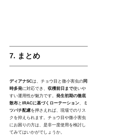
7. まとめ
ディアナSC
は、チョウ目と微小害虫の
同
時多発
に対応でき、
収穫前日まで
使いや
すい運用性が魅力です。
発生初期の徹底
散布
と
IRACに基づくローテーション
、
ミ
ツバチ配慮
を押さえれば、現場でのリス
クを抑えられます。チョウ目や微小害虫
にお困りの方は、是非一度使用を検討し
てみてはいかがでしょうか。