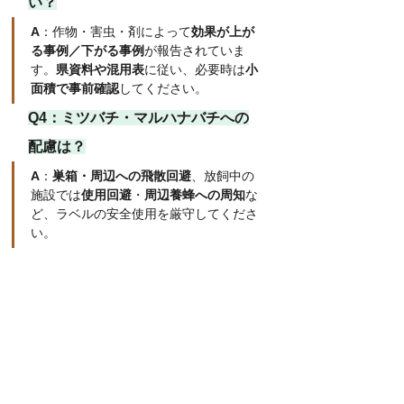
い？
A
：作物・害虫・剤によって
効果が上が
る事例／下がる事例
が報告されていま
す。
県資料や混用表
に従い、必要時は
小
面積で事前確認
してください。
Q4：
ミツバチ・マルハナバチへの
配慮は？
A
：
巣箱・周辺への飛散回避
、放飼中の
施設では
使用回避
・
周辺養蜂への周知
な
ど、ラベルの安全使用を厳守してくださ
い。