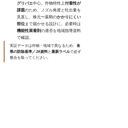
グリバエ
中心。作物特性上
付着性が
課題
のため、ノズル角度と吐出量を
見直し、株元〜葉鞘の
かかりにくい
部位
まで届かせる設計に。必要時は
機能性展着剤
の適否を地域指導資料
で確認。
実証データは作物・地域で異なるため、
各
県の防除基準／JA資料
と
最新ラベル
で必ず
整合を取ってください。