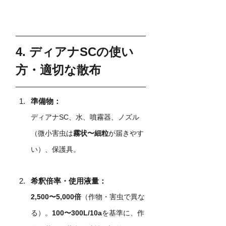
4. ディアナSCの使い
方・適切な散布
準備物：
ディアナSC、水、噴霧器、ノズル
（微小害虫は
霧状〜細粒
が届きやす
い）、保護具。
希釈倍率・使用液量：
2,500〜5,000倍
（作物・害虫で異な
る）。
100〜300L/10a
を基準に、作