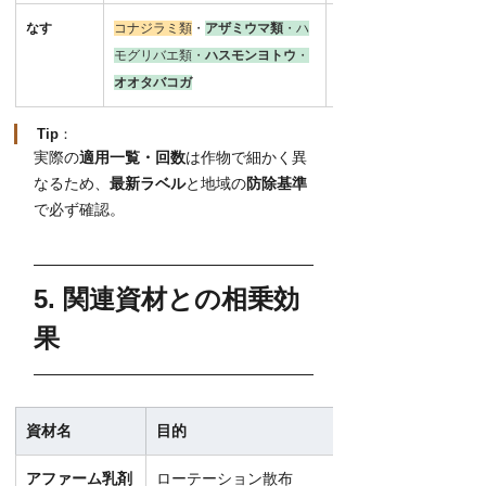
なす
コナジラミ類
・
アザミウマ類
・ハ
2,500–5,000倍
モグリバエ類・
ハスモンヨトウ
・
2,500倍
オオタバコガ
100–300L/10a
Tip
：
実際の
適用一覧・回数
は作物で細かく異
なるため、
最新ラベル
と地域の
防除基準
で必ず確認。
5. 関連資材との相乗効
果
資材名
目的
アファーム乳剤
ローテーション散布