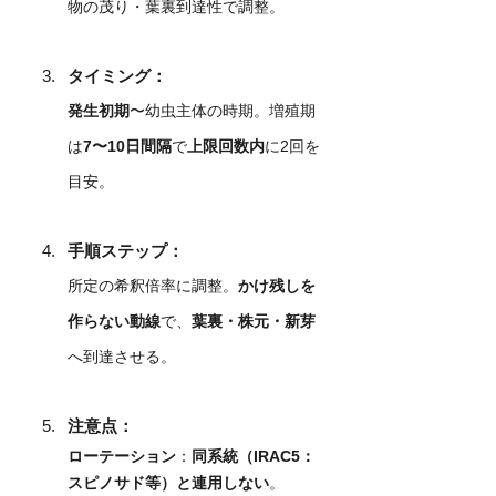
物の茂り・葉裏到達性で調整。
タイミング：
発生初期
〜幼虫主体の時期。増殖期
は
7〜10日間隔
で
上限回数内
に2回を
目安。
手順ステップ：
所定の希釈倍率に調整。
かけ残しを
作らない動線
で、
葉裏・株元・新芽
へ到達させる。
注意点：
ローテーション
：
同系統（IRAC5：
スピノサド等）と連用しない
。