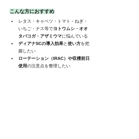
こんな方におすすめ
レタス・キャベツ・トマト・ねぎ・
いちご・ナス等で
ヨトウムシ・オオ
タバコガ・アザミウマ
に悩んでいる
ディアナSCの導入効果
と
使い方
を把
握したい
ローテーション（IRAC）や収穫前日
使用
の注意点を整理したい