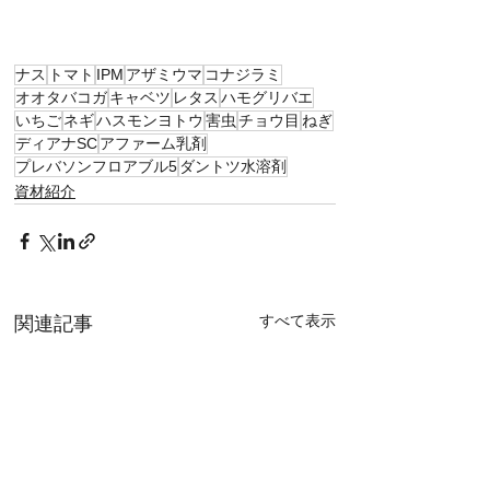
ナス
トマト
IPM
アザミウマ
コナジラミ
オオタバコガ
キャベツ
レタス
ハモグリバエ
いちご
ネギ
ハスモンヨトウ
害虫
チョウ目
ねぎ
ディアナSC
アファーム乳剤
プレバソンフロアブル5
ダントツ水溶剤
資材紹介
すべて表示
関連記事