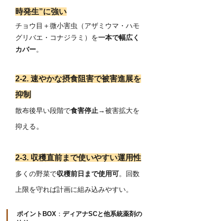
時発生”に強い
チョウ目＋微小害虫（アザミウマ・ハモ
グリバエ・コナジラミ）を
一本で幅広く
カバー
。
2‑2. 速やかな摂食阻害で被害進展を
抑制
散布後早い段階で
食害停止
→被害拡大を
。
抑える
2‑3. 収穫直前まで使いやすい運用性
多くの野菜で
収穫前日まで使用可
。回数
上限を守れば計画に組み込みやすい。
ポイントBOX
：
ディアナSCと他系統薬剤の