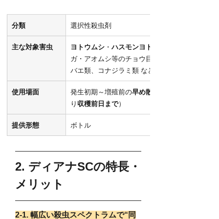
分類
選択性殺虫剤
主な対象害虫
ヨトウムシ
・
ハスモンヨトウ
ガ・アオムシ等のチョウ目、
バエ類、コナジラミ類 など
使用場面
発生初期～増殖前の
早め散布
り
収穫前日まで
）
提供形態
ボトル
2. ディアナSCの特長・
メリット
2‑1. 幅広い殺虫スペクトラムで“同