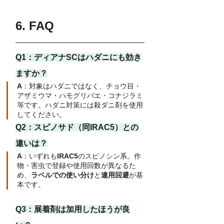
6. FAQ
Q1：ディアナSCはハダニにも効き
ますか？
A
：対象はハダニではなく、チョウ目・
アザミウマ・ハモグリバエ・コナジラミ
等です。ハダニ対策には殺ダニ剤を使用
してください。
Q2：スピノサド（同IRAC5）との
違いは？
A
：いずれも
IRAC5
のスピノシン系。作
物・害虫で登録や使用回数が異なるた
め、
ラベルでの使い分け
と
連用回避
が基
本です。
Q3：
展着剤は加用したほうが良