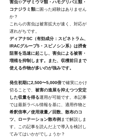
害虫
や
アザミウマ類・ハモグリバエ類・
コナジラミ類
に困った経験はありません
か？
これらの害虫は被害拡大が速く、対応が
遅れがちです。
ディアナSC（有効成分：スピネトラム、
IRACグループ5・スピノシン系）は摂食
阻害を迅速に起こし、害虫による被害・
増殖を抑制します。また、収穫前日まで
使える作物が多いのが強みです。
発生初期に2,500〜5,000倍
で確実にかけ
切ることで、
被害の進展を抑えつつ安定
した収量を得る
運用が可能です。本記事
では最新ラベル情報を基に、適用作物と
希釈倍率／使用液量／回数、散布のコ
ツ、ローテーション散布例
まで解説しま
す。この記事を読んだ上で導入を検討し
てみてはいかがでしょうか？