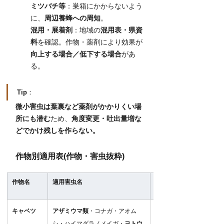
ミツバチ等
：巣箱にかからないよう
に、
周辺養蜂への周知
。
混用・展着剤
：地域の
混用表・県資
料
を確認。作物・薬剤により効果が
向上する場合／低下する場合
があ
る。
Tip
：
微小害虫は葉裏など薬剤がかかりくい場
所にも潜む
ため、
角度変更・吐出量増な
どでかけ残しを作らない。
作物別適用表(作物・害虫抜粋)
作物名
適用害虫名
希釈倍数（散
布）・使用液量
キャベツ
アザミウマ類
・コナガ・アオム
2,500–5,000倍
シ・ハイマダラノメイガ・
ヨトウ
100–300L/10a