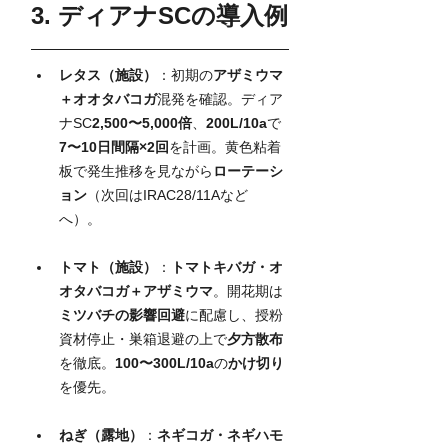
3. ディアナSCの導入例
レタス（施設）
：初期の
アザミウマ
＋オオタバコガ
混発を確認。ディア
ナSC
2,500〜5,000倍
、
200L/10a
で
7〜10日間隔×2回
を計画。黄色粘着
板で発生推移を見ながら
ローテーシ
ョン
（次回はIRAC28/11Aなど
へ）。
トマト（施設）
：
トマトキバガ・オ
オタバコガ＋アザミウマ
。開花期は
ミツバチの影響回避
に配慮し、授粉
資材停止・巣箱退避の上で
夕方散布
を徹底。
100〜300L/10a
の
かけ切り
を優先。
ねぎ（露地）
：
ネギコガ・ネギハモ