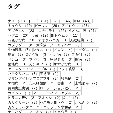
タグ
56件の記事
51件の記事
46件の記事
43件の記事
ナス
（56）
イチゴ
（51）
トマト
（46）
IPM
（43）
40件の記事
29件の記事
26件の記事
キュウリ
（40）
ピーマン
（29）
アザミウマ
（26）
23件の記事
22件の記事
21件の記
アブラムシ
（23）
コナジラミ
（22）
うどんこ病
（21）
20件の記事
19件の記事
11件の記事
ハダニ
（20）
天敵
（19）
ヨトウムシ
（11）
10件の記事
9件の記事
9件の記事
灰色かび病
（10）
オオタバコガ
（9）
天敵農薬
（9）
8件の記事
7件の記事
7件の記事
カブリダニ
（8）
炭疽病
（7）
キャベツ
（7）
7件の記事
4件の記事
4件の記事
4件の記
生物農薬
（7）
レタス
（4）
メロン
（4）
サビダニ
（4）
3件の記事
3件の記事
3件の記事
3件の記事
農薬
（3）
葉かび病
（3）
べと病
（3）
展着剤
（3）
3件の記事
3件の記事
3件の記事
3件の記事
リンゴ
（3）
ブドウ
（3）
家庭菜園
（3）
疫病
（3）
3件の記事
3件の記事
3件の記事
菌核病
（3）
カンキツ
（3）
すすかび病
（3）
3件の記事
3件の記事
アミスター20フロアブル
（3）
ソフト農薬
（3）
3件の記事
2件の記事
ハモグリバエ
（3）
炭そ病
（2）
2件の記事
2件の記事
ジマンダイセンフロアブル
（2）
殺菌剤
（2）
2件の記事
2件の記事
2件の記事
2件の記
黒枯病
（2）
斑点細菌病
（2）
害虫
（2）
土壌消毒
（2）
2件の記事
2件の記事
共同実証実験
（2）
ローテーション散布
（2）
2件の記事
2件の記事
カメムシ
（2）
マイトコーネフロアブル
（2）
2件の記事
2件の記事
2件の記事
ピラニカEW
（2）
アオムシ
（2）
ネギ
（2）
2件の記事
2件の記事
2件の記
カリグリーン
（2）
ハスモンヨトウ
（2）
かんきつ
（2）
2件の記事
2件の記事
カンザワハダニ
（2）
ニッソラン水和剤
（2）
2件の記事
2件の記事
2件の記事
ナミハダニ
（2）
キク
（2）
チョウ目
（2）