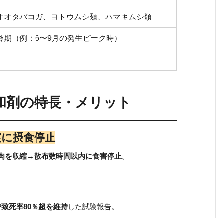
オオタバコガ、ヨトウムシ類、ハマキムシ類
齢期（例：6〜9月の発生ピーク時）
水和剤の特長・メリット
実に摂食停止
肉を収縮→散布数時間以内に食害停止
。
致死率80％超を維持
した試験報告。