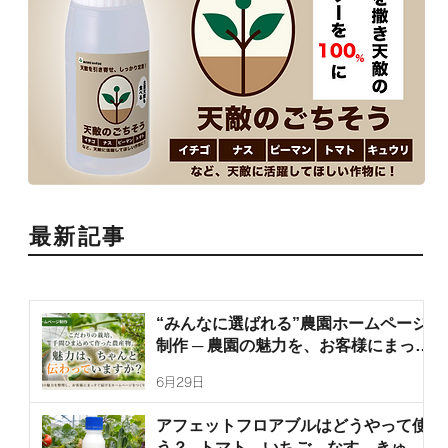
最新記事
“みんなに選ばれる”農園ホームページ
制作 ─ 農園の魅力を、お客様にまっす
ぐ届けます
6月29日
アフェットフロアブルはどうやって使
う？─トマト、いちご、なす、きゅう