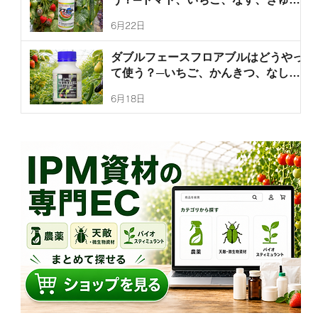
り、ぶどうなどの灰色かび病、うどん
6月22日
こ病、菌核病を防除するアフェットフ
ロアブルの使い方を徹底解説！
ダブルフェースフロアブルはどうやっ
て使う？─いちご、かんきつ、なし、
なす、きゅうり、ピーマンのハダニ
6月18日
類、ミカンサビダニ、チャノホコリダ
ニを防除するダブルフェースフロアブ
ルの使い方を徹底解説！