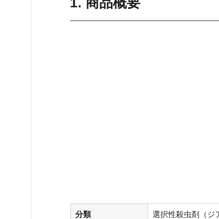
1. 商品概要
分類
選択性殺虫剤（ジア