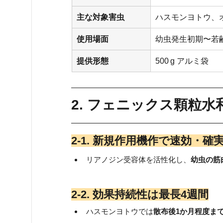
主な対象害虫
ハスモンヨトウ、
使用場面
幼虫発生初期〜若
提供形態
500 g アルミ袋
2. フェニックス顆粒
2‑1. 新規作用機作で速効・確
リアノジン受容体を活性化し、
幼虫の筋
2‑2. 効果持続性は最長4週間
ハスモンヨトウでは
散布後1か月程度まで