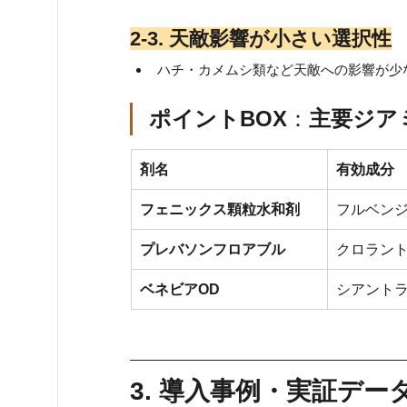
2‑3. 天敵影響が小さい選択性
ハチ・カメムシ類など天敵への影響が少
ポイントBOX
：
主要ジア
剤名
有効成分
フェニックス顆粒水和剤
フルベン
プレバソンフロアブル
クロラン
ベネビアOD
シアント
3. 導入事例・実証デー