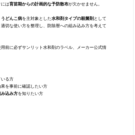
ぐには
育苗期からの計画的な予防散布
が欠かせません。
・うどんこ病
を主対象とした
水和剤タイプの殺菌剤
として
と適切な使い方を整理し、防除暦への組み込み方を考えて
使用前に必ずサンリット水和剤のラベル、メーカー公式情
ている方
効果を事前に確認したい方
組み込み方
を知りたい方