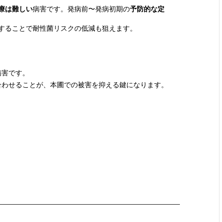
療は難しい
病害です。発病前〜発病初期の
予防的な定
することで耐性菌リスクの低減も狙えます。
病害です。
合わせることが、本圃での被害を抑える鍵になります。