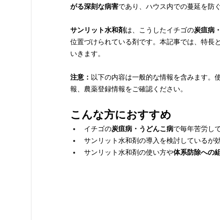
がる深刻な病害
であり、ハウス内での蔓延を防
サンリット水和剤
は、こうしたイチゴの
炭疽病
位置づけられている剤です。本記事では、特長
いきます。
注意：
以下の内容は一般的な情報を含みます。
報、農薬登録情報をご確認ください。
こんな方におすすめ
イチゴの
炭疽病・うどんこ病
で毎年苦労し
サンリット水和剤の導入を検討しているが
サンリット水和剤の使い方や
体系防除への