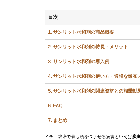
目次
1. サンリット水和剤の商品概要
2. 
サンリット水和剤の
特長・メリット
3. 
サンリット水和剤の
導入例
4. 
サンリット水和剤の
使い方・適切な散布
5. 
サンリット水和剤の
関連資材との相乗効
6. FAQ
7. まとめ
イチゴ栽培で最も頭を悩ませる病害といえば
炭