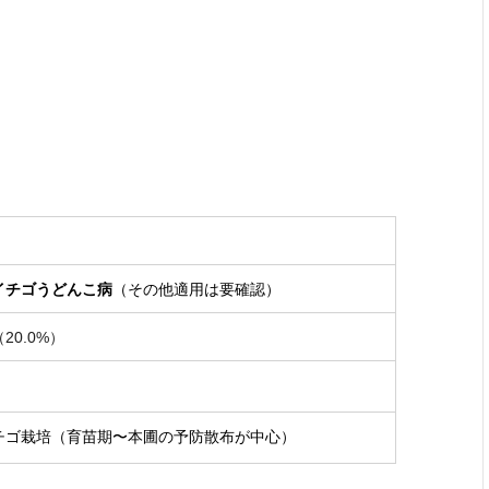
）
イチゴうどんこ病
（その他適用は要確認）
0.0%）
チゴ栽培（育苗期〜本圃の予防散布が中心）