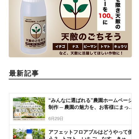
最新記事
“みんなに選ばれる”農園ホームページ
制作 ─ 農園の魅力を、お客様にまっす
ぐ届けます
6月29日
アフェットフロアブルはどうやって使
う？─トマト、いちご、なす、きゅう