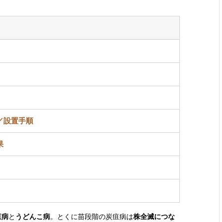
／設置手順
果
疽病
と
うどんこ病
。とくに苗段階の炭疽病は
株全滅につな