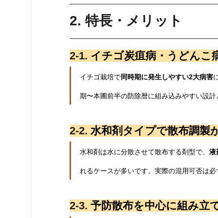
2. 特長・メリット
2‑1. 
イチゴ炭疽病・うどんこ
イチゴ栽培で
同時期に発生しやすい2大病害
期〜本圃前半の防除暦に組み込みやすい設計
2‑2. 
水和剤タイプで散布調製
水和剤は水に分散させて散布する剤型で、
液
れるケースが多いです。実際の混用可否は必
2‑3. 
予防散布を中心に組み立