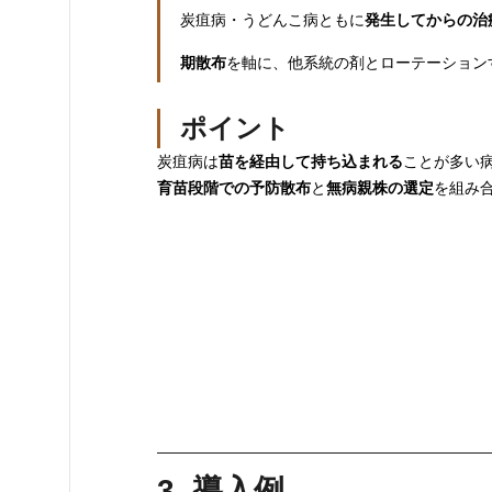
炭疽病・うどんこ病ともに
発生してからの治
期散布
を軸に、他系統の剤とローテーション
ポイント
炭疽病は
苗を経由して持ち込まれる
ことが多い
育苗段階での予防散布
と
無病親株の選定
を組み
3. 導入例