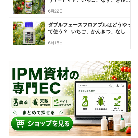
り、ぶどうなどの灰色かび病、うどん
6月22日
こ病、菌核病を防除するアフェットフ
ロアブルの使い方を徹底解説！
ダブルフェースフロアブルはどうやっ
て使う？─いちご、かんきつ、なし、
なす、きゅうり、ピーマンのハダニ
6月18日
類、ミカンサビダニ、チャノホコリダ
ニを防除するダブルフェースフロアブ
ルの使い方を徹底解説！