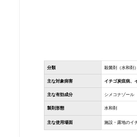
分類
殺菌剤（水和剤
主な対象病害
イチゴ炭疽病、
主な有効成分
シメコナゾール（2
製剤形態
水和剤
主な使用場面
施設・露地のイ