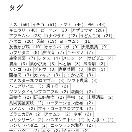
タグ
56件の記事
51件の記事
46件の記事
43件の記事
ナス
（56）
イチゴ
（51）
トマト
（46）
IPM
（43）
40件の記事
29件の記事
26件の記事
キュウリ
（40）
ピーマン
（29）
アザミウマ
（26）
23件の記事
22件の記事
21件の記
アブラムシ
（23）
コナジラミ
（22）
うどんこ病
（21）
20件の記事
19件の記事
11件の記事
ハダニ
（20）
天敵
（19）
ヨトウムシ
（11）
10件の記事
9件の記事
9件の記事
灰色かび病
（10）
オオタバコガ
（9）
天敵農薬
（9）
8件の記事
7件の記事
7件の記事
カブリダニ
（8）
炭疽病
（7）
キャベツ
（7）
7件の記事
4件の記事
4件の記事
4件の記
生物農薬
（7）
レタス
（4）
メロン
（4）
サビダニ
（4）
3件の記事
3件の記事
3件の記事
3件の記事
農薬
（3）
葉かび病
（3）
べと病
（3）
展着剤
（3）
3件の記事
3件の記事
3件の記事
3件の記事
リンゴ
（3）
ブドウ
（3）
家庭菜園
（3）
疫病
（3）
3件の記事
3件の記事
3件の記事
菌核病
（3）
カンキツ
（3）
すすかび病
（3）
3件の記事
3件の記事
アミスター20フロアブル
（3）
ソフト農薬
（3）
3件の記事
2件の記事
ハモグリバエ
（3）
炭そ病
（2）
2件の記事
2件の記事
ジマンダイセンフロアブル
（2）
殺菌剤
（2）
2件の記事
2件の記事
2件の記事
2件の記
黒枯病
（2）
斑点細菌病
（2）
害虫
（2）
土壌消毒
（2）
2件の記事
2件の記事
共同実証実験
（2）
ローテーション散布
（2）
2件の記事
2件の記事
カメムシ
（2）
マイトコーネフロアブル
（2）
2件の記事
2件の記事
2件の記事
ピラニカEW
（2）
アオムシ
（2）
ネギ
（2）
2件の記事
2件の記事
2件の記
カリグリーン
（2）
ハスモンヨトウ
（2）
かんきつ
（2）
2件の記事
2件の記事
カンザワハダニ
（2）
ニッソラン水和剤
（2）
2件の記事
2件の記事
2件の記事
ナミハダニ
（2）
キク
（2）
チョウ目
（2）