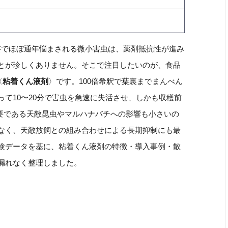
芸でほぼ通年悩まされる微小害虫は、薬剤抵抗性が進み
とが珍しくありません。そこで注目したいのが、食品
〈
粘着くん液剤
〉です。100倍希釈で葉裏までまんべん
て10〜20分で害虫を急速に失活させ、しかも収穫前
の要である天敵昆虫やマルハナバチへの影響も小さいの
なく、天敵放飼との組み合わせによる長期抑制にも最
験データを基に、粘着くん液剤の特徴・導入事例・散
漏れなく整理しました。