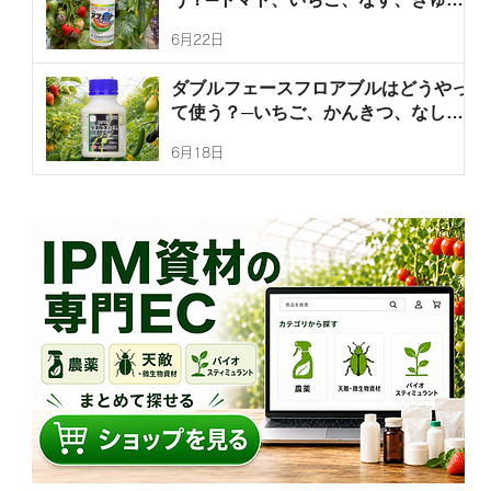
り、ぶどうなどの灰色かび病、うどん
6月22日
こ病、菌核病を防除するアフェットフ
ロアブルの使い方を徹底解説！
ダブルフェースフロアブルはどうやっ
て使う？─いちご、かんきつ、なし、
なす、きゅうり、ピーマンのハダニ
6月18日
類、ミカンサビダニ、チャノホコリダ
ニを防除するダブルフェースフロアブ
ルの使い方を徹底解説！