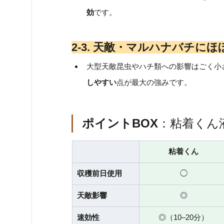
効
です。
2‑3. 天敵・マルハナバチに
大型天敵昆虫やハチ類への影響はごく小
しやすい
点が最大の強みです。 
ポイントBOX
：粘着くん
粘着くん
収穫前日使用
◯
天敵影響
◎
速効性
◎（10–20分）