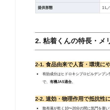
提供形態
1 L
2. 粘着くんの特長・メ
2‑1. 食品由来で人畜・環境に
有効成分はヒドロキシプロピルデンプン5 
で、
有機JAS適合
。
2‑2. 速効・物理作用で抵抗性
散布液が乾く10〜20分の間に気門を塞