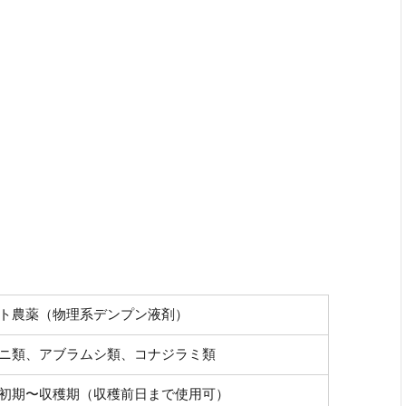
ト農薬（物理系デンプン液剤）
ニ類、アブラムシ類、コナジラミ類
初期〜収穫期（収穫前日まで使用可）