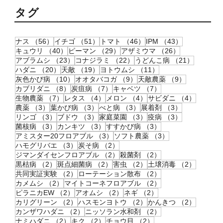
タグ
56件の記事
51件の記事
46件の記事
43件の記事
ナス
（56）
イチゴ
（51）
トマト
（46）
IPM
（43）
40件の記事
29件の記事
26件の記事
キュウリ
（40）
ピーマン
（29）
アザミウマ
（26）
23件の記事
22件の記事
21件の記
アブラムシ
（23）
コナジラミ
（22）
うどんこ病
（21）
20件の記事
19件の記事
11件の記事
ハダニ
（20）
天敵
（19）
ヨトウムシ
（11）
10件の記事
9件の記事
9件の記事
灰色かび病
（10）
オオタバコガ
（9）
天敵農薬
（9）
8件の記事
7件の記事
7件の記事
カブリダニ
（8）
炭疽病
（7）
キャベツ
（7）
7件の記事
4件の記事
4件の記事
4件の記
生物農薬
（7）
レタス
（4）
メロン
（4）
サビダニ
（4）
3件の記事
3件の記事
3件の記事
3件の記事
農薬
（3）
葉かび病
（3）
べと病
（3）
展着剤
（3）
3件の記事
3件の記事
3件の記事
3件の記事
リンゴ
（3）
ブドウ
（3）
家庭菜園
（3）
疫病
（3）
3件の記事
3件の記事
3件の記事
菌核病
（3）
カンキツ
（3）
すすかび病
（3）
3件の記事
3件の記事
アミスター20フロアブル
（3）
ソフト農薬
（3）
3件の記事
2件の記事
ハモグリバエ
（3）
炭そ病
（2）
2件の記事
2件の記事
ジマンダイセンフロアブル
（2）
殺菌剤
（2）
2件の記事
2件の記事
2件の記事
2件の記
黒枯病
（2）
斑点細菌病
（2）
害虫
（2）
土壌消毒
（2）
2件の記事
2件の記事
共同実証実験
（2）
ローテーション散布
（2）
2件の記事
2件の記事
カメムシ
（2）
マイトコーネフロアブル
（2）
2件の記事
2件の記事
2件の記事
ピラニカEW
（2）
アオムシ
（2）
ネギ
（2）
2件の記事
2件の記事
2件の記
カリグリーン
（2）
ハスモンヨトウ
（2）
かんきつ
（2）
2件の記事
2件の記事
カンザワハダニ
（2）
ニッソラン水和剤
（2）
2件の記事
2件の記事
2件の記事
ナミハダニ
（2）
キク
（2）
チョウ目
（2）