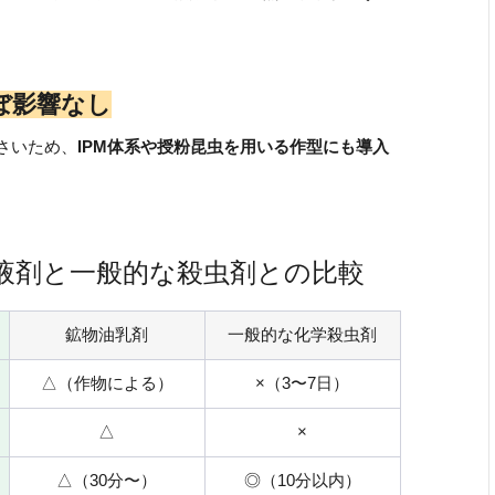
ほぼ影響なし
さいため、
IPM体系や授粉昆虫を用いる作型にも導入
液剤と一般的な殺虫剤との比較
鉱物油乳剤
一般的な化学殺虫剤
△（作物による）
×（3〜7日）
△
×
△（30分〜）
◎（10分以内）