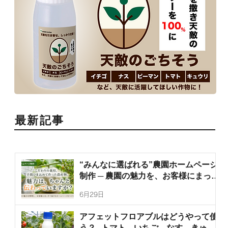
最新記事
“みんなに選ばれる”農園ホームページ
制作 ─ 農園の魅力を、お客様にまっす
ぐ届けます
6月29日
アフェットフロアブルはどうやって使
う？─トマト、いちご、なす、きゅう