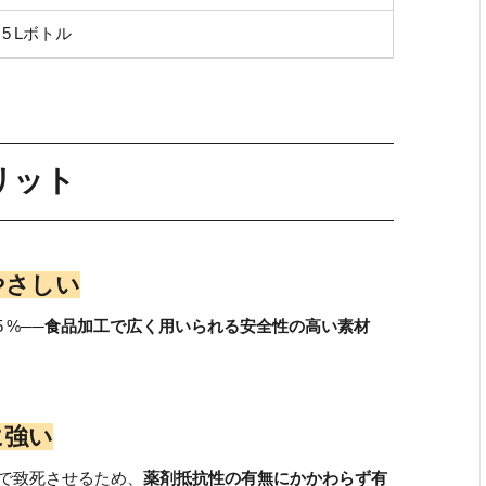
／5 Lボトル
リット
やさしい
%──
食品加工で広く用いられる安全性の高い素材
に強い
いで致死させるため、
薬剤抵抗性の有無にかかわらず有