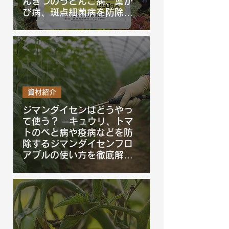
んきつのうどんこ病、葉か
び病、斑点細菌病を防除す
るジーファイン水和剤を徹
底解説！
資材紹介
ジマンダイセンはどうやっ
て使う？ ─キュウリ、トマ
トのべと病や疫病などを防
除するジマンダイセンフロ
アブルの使い方を徹底解
説！