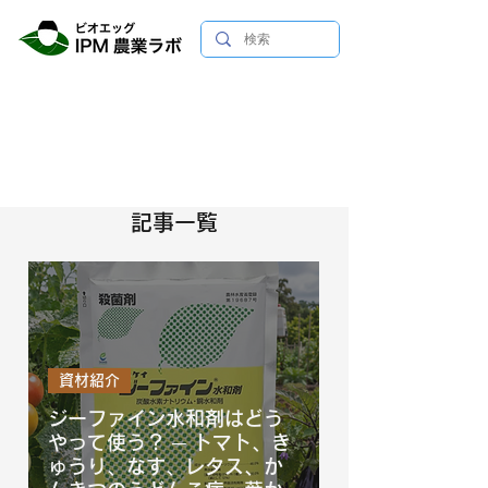
記事一覧
資材紹介
ジーファイン水和剤はどう
やって使う？ ─ トマト、き
ゅうり、なす、レタス、か