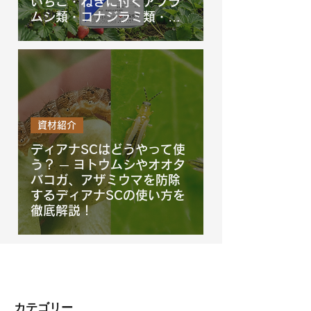
いちご・ねぎに付くアブラ
ムシ類・コナジラミ類・ア
ザミウマ類を防除するベス
トガード水溶剤を徹底解
説！
資材紹介
ディアナSCはどうやって使
う？ ─ ヨトウムシやオオタ
バコガ、アザミウマを防除
するディアナSCの使い方を
徹底解説！
​カテゴリー