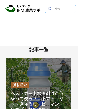
記事一覧
資材紹介
ベストガード水溶剤はどう
やって使う？ ─トマト・な
す・きゅうり・ピーマン・