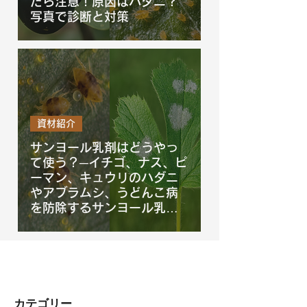
たら注意！原因はハダニ？
写真で診断と対策
資材紹介
サンヨール乳剤はどうやっ
て使う？─イチゴ、ナス、ピ
ーマン、キュウリのハダニ
やアブラムシ、うどんこ病
を防除するサンヨール乳剤
の使い方を徹底解説！
​カテゴリー