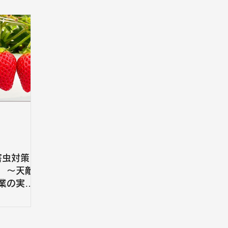
t、害虫対策に
 ～天敵
業の実現