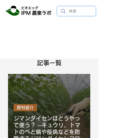
記事一覧
資材紹介
ジマンダイセンはどうやっ
て使う？ ─キュウリ、トマ
トのべと病や疫病などを防