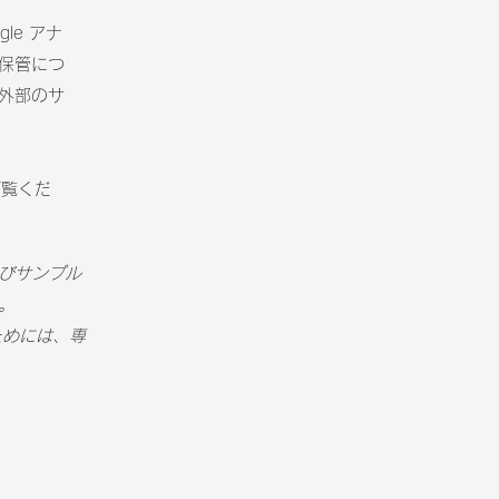
le アナ
保管につ
外部のサ
ご覧くだ
びサンプル
。
ためには、専