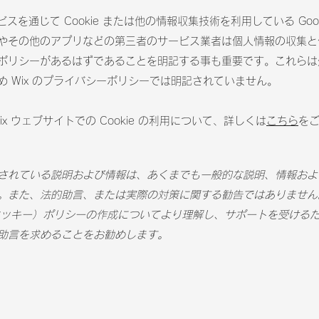
ービスを通じて Cookie または他の情報収集技術を利用している Goog
やその他のアプリなどの第三者のサービス業者は個人情報の収集と
ポリシーがあるはずであることを明記する事も重要です。これらは
め Wix のプライバシーポリシーでは明記されていません。
ix ウェブサイトでの Cookie の利用について、詳しくは
こちら
を
されている説明および情報は、あくまでも一般的な説明、情報およ
。また、法的助言、または実際の対策に関する勧告ではありません
e（クッキー）ポリシーの作成についてより理解し、サポートを受ける
助言を求めることをお勧めします。